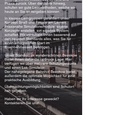
Praxis zurück. Über die Jahre hinweg,
schufen wir gute Lernmethoden, welche wir
heute an Sie weitergeben können.
In kleinen Lerngruppen garan
tiert unser
Konzept Spaß und Freude am Lernen.
Praxisnahe Simulationsmodule, eigene
Konzepte erstellen, ein eigenes System
schaffen. Wir vermitteln Ihnen basierend auf
den neusten Standards alles, was Sie für
einen erfolgreichen Start im
Eisenbahnwesen benötigen.
Unser Standort im wunderschönen Beeskow
bietet Ihnen dafür die optimale Lage. Hier
verfügen wir über mehrere Schulungsräume
und einen Lok-Simulator.
Der nahegelegene Bahnhof Beeskow bietet
außerdem die optimale Möglichkeit für eine
praktische Ausbildung.
Übernachtungsmöglichkeiten sind Schulort
nah gegeben.
Haben wir Ihr Interesse geweckt?
Kontaktieren Sie uns!